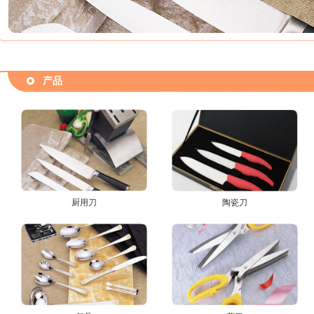
产品
厨用刀
陶瓷刀