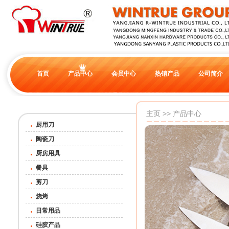
首页
产品中心
会员中心
热销产品
公司简介
主页
>>
产品中心
厨用刀
陶瓷刀
厨房用具
餐具
剪刀
烧烤
日常用品
硅胶产品