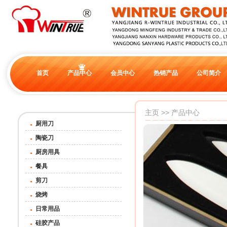
首页
产品中心
会员中心
热销产品
公司简介
主页
>>
产品中心
厨用刀
陶瓷刀
厨房用具
餐具
剪刀
烧烤
日常用品
硅胶产品