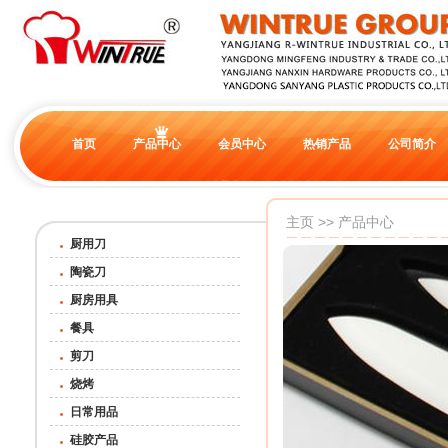
首页
产品中心
会员中心
热销产品
公司简介
主页
>>
产品中心
厨用刀
陶瓷刀
厨房用具
餐具
剪刀
烧烤
日常用品
硅胶产品