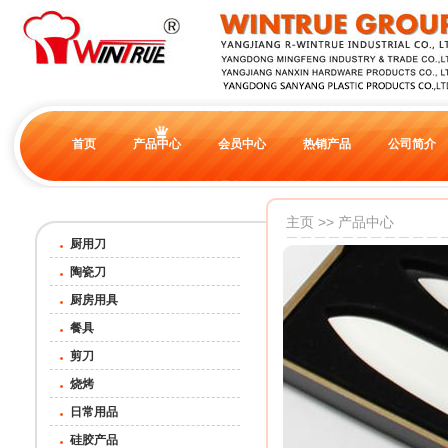
首页
产品中心
会员中心
热销产品
公司简介
主页
>>
产品中心
厨用刀
陶瓷刀
厨房用具
餐具
剪刀
烧烤
日常用品
硅胶产品