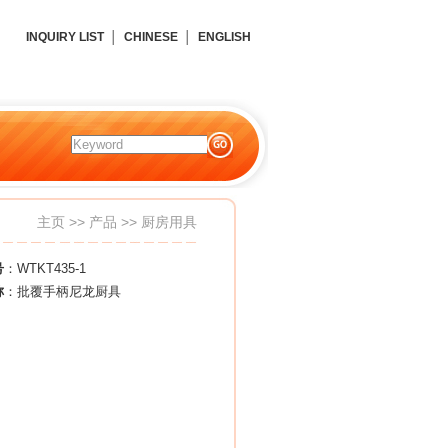
INQUIRY LIST
│
CHINESE
│
ENGLISH
主页
>>
产品
>>
厨房用具
号
：WTKT435-1
称
：批覆手柄尼龙厨具