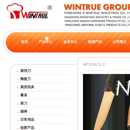
首页
产品中心
会员中心
热销产品
公司简介
WTK3672-2
厨用刀
陶瓷刀
厨房用具
餐具
剪刀
烧烤
日常用品
硅胶产品